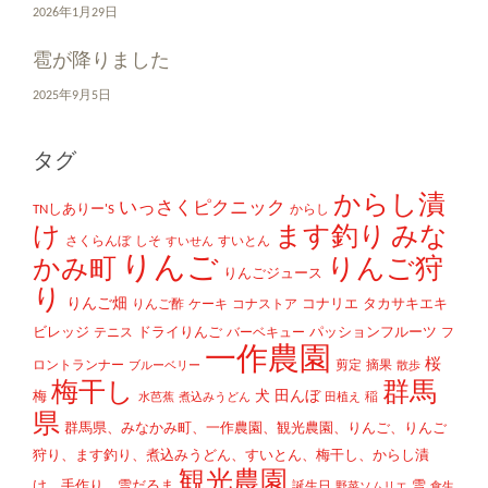
2026年1月29日
雹が降りました
2025年9月5日
タグ
からし漬
いっさくピクニック
TNしありー'S
からし
け
ます釣り
みな
さくらんぼ
しそ
すいとん
すいせん
りんご
かみ町
りんご狩
りんごジュース
り
りんご畑
コナリエ
タカサキエキ
りんご酢
ケーキ
コナストア
ビレッジ
ドライりんご
パッションフルーツ
テニス
バーベキュー
フ
一作農園
桜
ロントランナー
剪定
摘果
ブルーベリー
散歩
梅干し
群馬
犬
田んぼ
梅
稲
水芭蕉
煮込みうどん
田植え
県
群馬県、みなかみ町、一作農園、観光農園、りんご、りんご
狩り、ます釣り、煮込みうどん、すいとん、梅干し、からし漬
観光農園
け、手作り、雪だるま
雪
誕生日
野菜ソムリエ
食生