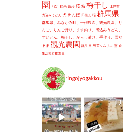
園
梅干し
桜
梅
剪定
摘果
散歩
水芭蕉
群馬県
犬
田んぼ
稲
煮込みうどん
田植え
群馬県、みなかみ町、一作農園、観光農園、り
んご、りんご狩り、ます釣り、煮込みうどん、
すいとん、梅干し、からし漬け、手作り、雪だ
観光農園
るま
雪
誕生日
野菜ソムリエ
食
生活改善推進員
ringojyogakkou