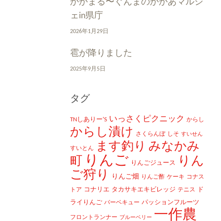
かかまる〜ぐんまのかかあマルシ
ェin県庁
2026年1月29日
雹が降りました
2025年9月5日
タグ
いっさくピクニック
TNしありー'S
からし
からし漬け
さくらんぼ
しそ
すいせん
ます釣り
みなかみ
すいとん
りんご
町
りん
りんごジュース
ご狩り
りんご畑
りんご酢
ケーキ
コナス
コナリエ
タカサキエキビレッジ
ド
トア
テニス
ライりんご
パッションフルーツ
バーベキュー
一作農
フロントランナー
ブルーベリー