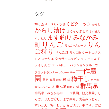
タグ
いっさくピクニック
TNしありー'S
からし
からし漬け
さくらんぼ
しそ
すいせん
ます釣り
みなかみ
すいとん
りんご
町
りん
りんごジュース
ご狩り
りんご畑
りんご酢
ケーキ
コナス
コナリエ
タカサキエキビレッジ
ド
トア
テニス
ライりんご
パッションフルーツ
バーベキュー
一作農
フロントランナー
ブルーベリー
園
梅干し
桜
梅
剪定
摘果
散歩
水芭蕉
群馬県
犬
田んぼ
稲
煮込みうどん
田植え
群馬県、みなかみ町、一作農園、観光農園、り
んご、りんご狩り、ます釣り、煮込みうどん、
すいとん、梅干し、からし漬け、手作り、雪だ