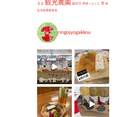
観光農園
るま
雪
誕生日
野菜ソムリエ
食
生活改善推進員
ringojyogakkou