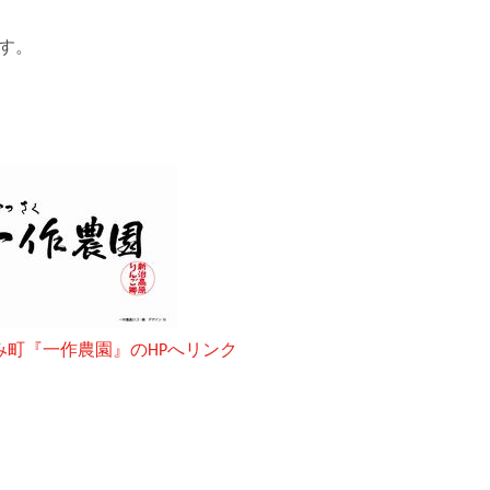
す。
み町『一作農園』のHPへリンク