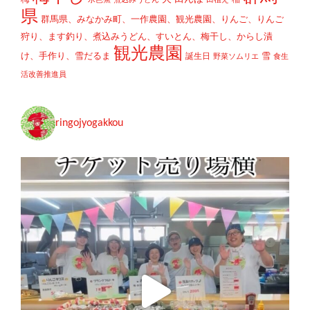
稲
水芭蕉
煮込みうどん
田植え
県
群馬県、みなかみ町、一作農園、観光農園、りんご、りんご
狩り、ます釣り、煮込みうどん、すいとん、梅干し、からし漬
観光農園
け、手作り、雪だるま
雪
誕生日
野菜ソムリエ
食生
活改善推進員
ringojyogakkou