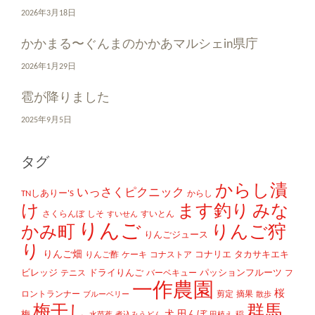
2026年3月18日
かかまる〜ぐんまのかかあマルシェin県庁
2026年1月29日
雹が降りました
2025年9月5日
タグ
からし漬
いっさくピクニック
TNしありー'S
からし
け
ます釣り
みな
さくらんぼ
しそ
すいとん
すいせん
りんご
かみ町
りんご狩
りんごジュース
り
りんご畑
コナリエ
タカサキエキ
りんご酢
ケーキ
コナストア
ビレッジ
ドライりんご
パッションフルーツ
テニス
バーベキュー
フ
一作農園
桜
ロントランナー
剪定
摘果
ブルーベリー
散歩
梅干し
群馬
犬
田んぼ
梅