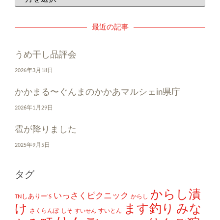
最近の記事
うめ干し品評会
2026年3月18日
かかまる〜ぐんまのかかあマルシェin県庁
2026年1月29日
雹が降りました
2025年9月5日
タグ
からし漬
いっさくピクニック
TNしありー'S
からし
け
ます釣り
みな
さくらんぼ
しそ
すいとん
すいせん