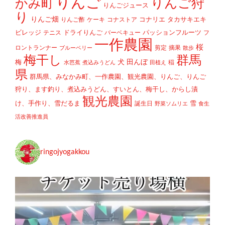
りんご
かみ町
りんご狩
りんごジュース
り
りんご畑
コナリエ
タカサキエキ
りんご酢
ケーキ
コナストア
ビレッジ
ドライりんご
パッションフルーツ
テニス
バーベキュー
フ
一作農園
桜
ロントランナー
剪定
摘果
ブルーベリー
散歩
梅干し
群馬
犬
田んぼ
梅
稲
水芭蕉
煮込みうどん
田植え
県
群馬県、みなかみ町、一作農園、観光農園、りんご、りんご
狩り、ます釣り、煮込みうどん、すいとん、梅干し、からし漬
観光農園
け、手作り、雪だるま
雪
誕生日
野菜ソムリエ
食生
活改善推進員
ringojyogakkou