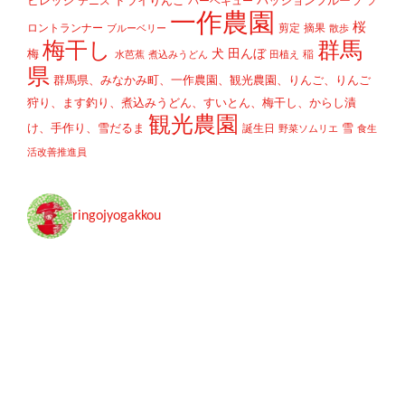
ビレッジ
ドライりんご
パッションフルーツ
テニス
バーベキュー
フ
一作農園
桜
ロントランナー
剪定
摘果
ブルーベリー
散歩
梅干し
群馬
犬
田んぼ
梅
稲
水芭蕉
煮込みうどん
田植え
県
群馬県、みなかみ町、一作農園、観光農園、りんご、りんご
狩り、ます釣り、煮込みうどん、すいとん、梅干し、からし漬
観光農園
け、手作り、雪だるま
雪
誕生日
野菜ソムリエ
食生
活改善推進員
ringojyogakkou