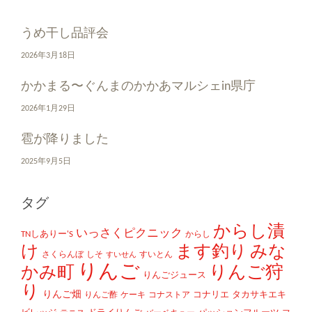
うめ干し品評会
2026年3月18日
かかまる〜ぐんまのかかあマルシェin県庁
2026年1月29日
雹が降りました
2025年9月5日
タグ
からし漬
いっさくピクニック
TNしありー'S
からし
け
ます釣り
みな
さくらんぼ
しそ
すいとん
すいせん
りんご
かみ町
りんご狩
りんごジュース
り
りんご畑
コナリエ
タカサキエキ
りんご酢
ケーキ
コナストア