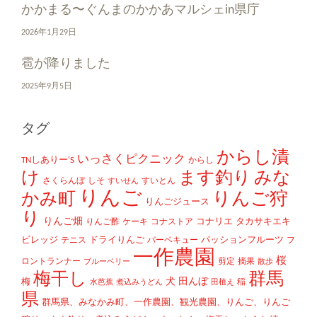
かかまる〜ぐんまのかかあマルシェin県庁
2026年1月29日
雹が降りました
2025年9月5日
タグ
からし漬
いっさくピクニック
TNしありー'S
からし
け
ます釣り
みな
さくらんぼ
しそ
すいとん
すいせん
りんご
かみ町
りんご狩
りんごジュース
り
りんご畑
コナリエ
タカサキエキ
りんご酢
ケーキ
コナストア
ビレッジ
ドライりんご
パッションフルーツ
テニス
バーベキュー
フ
一作農園
桜
ロントランナー
剪定
摘果
ブルーベリー
散歩
梅干し
群馬
犬
田んぼ
梅
稲
水芭蕉
煮込みうどん
田植え
県
群馬県、みなかみ町、一作農園、観光農園、りんご、りんご