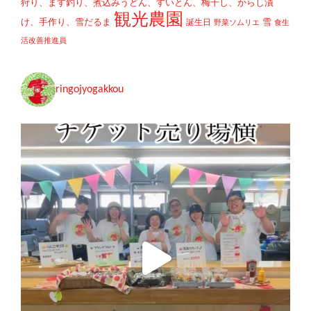
狩り、ます釣り、煮込みうどん、すいとん、梅干し、からし漬
観光農園
け、手作り、雪だるま
雪
誕生日
野菜ソムリエ
食生
活改善推進員
ringojyogakkou