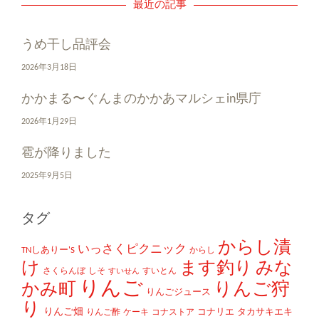
最近の記事
うめ干し品評会
2026年3月18日
かかまる〜ぐんまのかかあマルシェin県庁
2026年1月29日
雹が降りました
2025年9月5日
タグ
からし漬
いっさくピクニック
TNしありー'S
からし
け
ます釣り
みな
さくらんぼ
しそ
すいとん
すいせん
りんご
かみ町
りんご狩
りんごジュース
り
りんご畑
コナリエ
タカサキエキ
りんご酢
ケーキ
コナストア