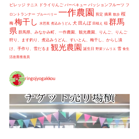
ビレッジ
ドライりんご
パッションフルーツ
テニス
バーベキュー
フ
一作農園
桜
ロントランナー
剪定
摘果
ブルーベリー
散歩
梅干し
群馬
犬
田んぼ
梅
稲
水芭蕉
煮込みうどん
田植え
県
群馬県、みなかみ町、一作農園、観光農園、りんご、りんご
狩り、ます釣り、煮込みうどん、すいとん、梅干し、からし漬
観光農園
け、手作り、雪だるま
雪
誕生日
野菜ソムリエ
食生
活改善推進員
ringojyogakkou