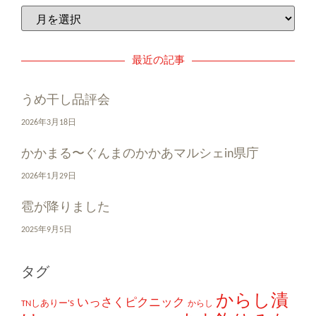
最近の記事
うめ干し品評会
2026年3月18日
かかまる〜ぐんまのかかあマルシェin県庁
2026年1月29日
雹が降りました
2025年9月5日
タグ
からし漬
いっさくピクニック
TNしありー'S
からし