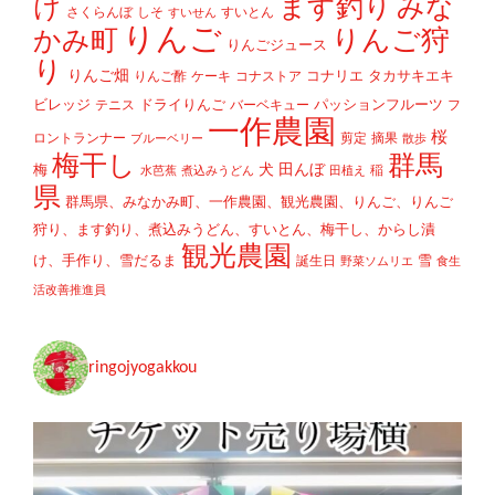
け
ます釣り
みな
さくらんぼ
しそ
すいとん
すいせん
りんご
かみ町
りんご狩
りんごジュース
り
りんご畑
コナリエ
タカサキエキ
りんご酢
ケーキ
コナストア
ビレッジ
ドライりんご
パッションフルーツ
テニス
バーベキュー
フ
一作農園
桜
ロントランナー
剪定
摘果
ブルーベリー
散歩
梅干し
群馬
犬
田んぼ
梅
稲
水芭蕉
煮込みうどん
田植え
県
群馬県、みなかみ町、一作農園、観光農園、りんご、りんご
狩り、ます釣り、煮込みうどん、すいとん、梅干し、からし漬
観光農園
け、手作り、雪だるま
雪
誕生日
野菜ソムリエ
食生
活改善推進員
ringojyogakkou