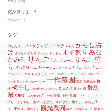
2026年1月29日
雹が降りました
2025年9月5日
タグ
からし漬
いっさくピクニック
TNしありー'S
からし
け
ます釣り
みな
さくらんぼ
しそ
すいとん
すいせん
りんご
かみ町
りんご狩
りんごジュース
り
りんご畑
コナリエ
タカサキエキ
りんご酢
ケーキ
コナストア
ビレッジ
ドライりんご
パッションフルーツ
テニス
バーベキュー
フ
一作農園
桜
ロントランナー
剪定
摘果
ブルーベリー
散歩
梅干し
群馬
犬
田んぼ
梅
稲
水芭蕉
煮込みうどん
田植え
県
群馬県、みなかみ町、一作農園、観光農園、りんご、りんご
狩り、ます釣り、煮込みうどん、すいとん、梅干し、からし漬
観光農園
け、手作り、雪だるま
雪
誕生日
野菜ソムリエ
食生