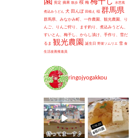
園
梅干し
桜
梅
剪定
摘果
散歩
水芭蕉
群馬県
犬
田んぼ
稲
煮込みうどん
田植え
群馬県、みなかみ町、一作農園、観光農園、り
んご、りんご狩り、ます釣り、煮込みうどん、
すいとん、梅干し、からし漬け、手作り、雪だ
観光農園
るま
雪
誕生日
野菜ソムリエ
食
生活改善推進員
ringojyogakkou