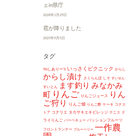
ェin県庁
2026年1月29日
雹が降りました
2025年9月5日
タグ
いっさくピクニック
TNしありー'S
からし
からし漬け
さくらんぼ
しそ
すいせん
ます釣り
みなかみ
すいとん
りんご
町
りん
りんごジュース
ご狩り
りんご畑
りんご酢
ケーキ
コナス
コナリエ
タカサキエキビレッジ
ド
トア
テニス
ライりんご
パッションフルーツ
バーベキュー
一作農
フロントランナー
ブルーベリー