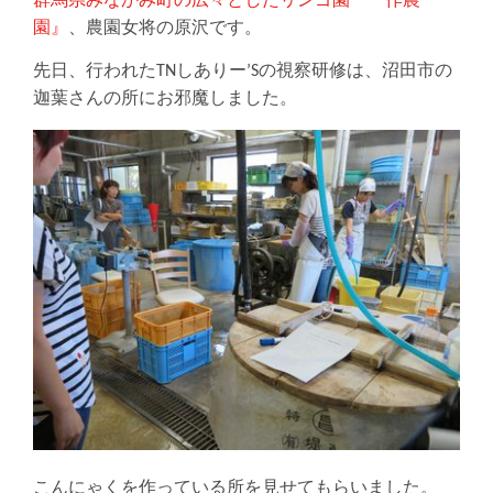
群馬県みなかみ町の広々としたリンゴ園『一作農
園』
、農園女将の原沢です。
先日、行われたTNしありー’Sの視察研修は、沼田市の
迦葉さんの所にお邪魔しました。
こんにゃくを作っている所を見せてもらいました。