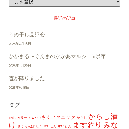
最近の記事
うめ干し品評会
2026年3月18日
かかまる〜ぐんまのかかあマルシェin県庁
2026年1月29日
雹が降りました
2025年9月5日
タグ
からし漬
いっさくピクニック
TNしありー'S
からし
け
ます釣り
みな
さくらんぼ
しそ
すいとん
すいせん