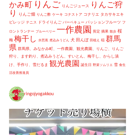
りんご
かみ町
りんご狩
りんごジュース
り
りんご畑
コナリエ
タカサキエキ
りんご酢
ケーキ
コナストア
ビレッジ
ドライりんご
パッションフルーツ
テニス
バーベキュー
フ
一作農園
桜
ロントランナー
剪定
摘果
ブルーベリー
散歩
梅干し
群馬
犬
田んぼ
梅
稲
水芭蕉
煮込みうどん
田植え
県
群馬県、みなかみ町、一作農園、観光農園、りんご、りんご
狩り、ます釣り、煮込みうどん、すいとん、梅干し、からし漬
観光農園
け、手作り、雪だるま
雪
誕生日
野菜ソムリエ
食生
活改善推進員
ringojyogakkou