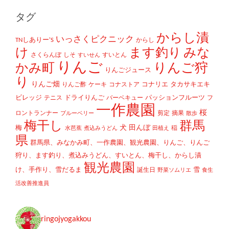
タグ
からし漬
いっさくピクニック
TNしありー'S
からし
け
ます釣り
みな
さくらんぼ
しそ
すいとん
すいせん
りんご
かみ町
りんご狩
りんごジュース
り
りんご畑
コナリエ
タカサキエキ
りんご酢
ケーキ
コナストア
ビレッジ
ドライりんご
パッションフルーツ
テニス
バーベキュー
フ
一作農園
桜
ロントランナー
剪定
摘果
ブルーベリー
散歩
梅干し
群馬
犬
田んぼ
梅
稲
水芭蕉
煮込みうどん
田植え
県
群馬県、みなかみ町、一作農園、観光農園、りんご、りんご
狩り、ます釣り、煮込みうどん、すいとん、梅干し、からし漬
観光農園
け、手作り、雪だるま
雪
誕生日
野菜ソムリエ
食生
活改善推進員
ringojyogakkou