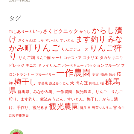
2025年9月5日
タグ
からし漬
いっさくピクニック
TNしありー'S
からし
け
ます釣り
みな
さくらんぼ
しそ
すいとん
すいせん
りんご
かみ町
りんご狩
りんごジュース
り
りんご畑
コナリエ
タカサキエキ
りんご酢
ケーキ
コナストア
ビレッジ
ドライりんご
パッションフルーツ
テニス
バーベキュー
フ
一作農園
桜
ロントランナー
剪定
摘果
ブルーベリー
散歩
梅干し
群馬
犬
田んぼ
梅
稲
水芭蕉
煮込みうどん
田植え
県
群馬県、みなかみ町、一作農園、観光農園、りんご、りんご
狩り、ます釣り、煮込みうどん、すいとん、梅干し、からし漬
観光農園
け、手作り、雪だるま
雪
誕生日
野菜ソムリエ
食生
活改善推進員