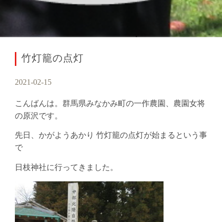
竹灯籠の点灯
2021-02-15
こんばんは。群馬県みなかみ町の一作農園、農園女将
の原沢です。
先日、かがようあかり 竹灯籠の点灯が始まるという事
で
日枝神社に行ってきました。