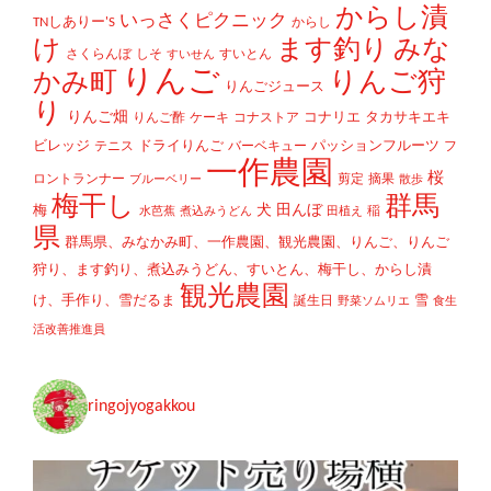
からし漬
いっさくピクニック
TNしありー'S
からし
け
ます釣り
みな
さくらんぼ
しそ
すいとん
すいせん
りんご
かみ町
りんご狩
りんごジュース
り
りんご畑
コナリエ
タカサキエキ
りんご酢
ケーキ
コナストア
ビレッジ
ドライりんご
パッションフルーツ
テニス
バーベキュー
フ
一作農園
桜
ロントランナー
剪定
摘果
ブルーベリー
散歩
梅干し
群馬
犬
田んぼ
梅
稲
水芭蕉
煮込みうどん
田植え
県
群馬県、みなかみ町、一作農園、観光農園、りんご、りんご
狩り、ます釣り、煮込みうどん、すいとん、梅干し、からし漬
観光農園
け、手作り、雪だるま
雪
誕生日
野菜ソムリエ
食生
活改善推進員
ringojyogakkou