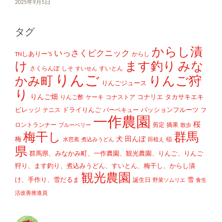
2025年9月5日
タグ
からし漬
いっさくピクニック
TNしありー'S
からし
け
ます釣り
みな
さくらんぼ
しそ
すいとん
すいせん
りんご
かみ町
りんご狩
りんごジュース
り
りんご畑
コナリエ
タカサキエキ
りんご酢
ケーキ
コナストア
ビレッジ
ドライりんご
パッションフルーツ
テニス
バーベキュー
フ
一作農園
桜
ロントランナー
剪定
摘果
ブルーベリー
散歩
梅干し
群馬
犬
田んぼ
梅
稲
水芭蕉
煮込みうどん
田植え
県
群馬県、みなかみ町、一作農園、観光農園、りんご、りんご
狩り、ます釣り、煮込みうどん、すいとん、梅干し、からし漬
観光農園
け、手作り、雪だるま
雪
誕生日
野菜ソムリエ
食生
活改善推進員