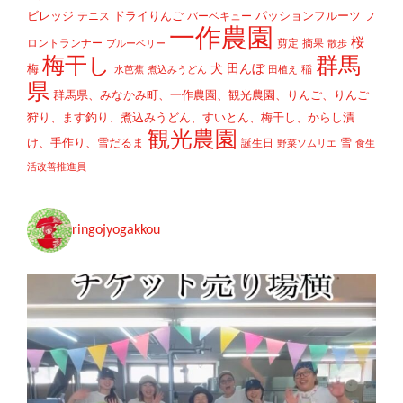
ビレッジ
ドライりんご
パッションフルーツ
テニス
バーベキュー
フ
一作農園
桜
ロントランナー
剪定
摘果
ブルーベリー
散歩
梅干し
群馬
犬
田んぼ
梅
稲
水芭蕉
煮込みうどん
田植え
県
群馬県、みなかみ町、一作農園、観光農園、りんご、りんご
狩り、ます釣り、煮込みうどん、すいとん、梅干し、からし漬
観光農園
け、手作り、雪だるま
雪
誕生日
野菜ソムリエ
食生
活改善推進員
ringojyogakkou