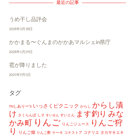
最近の記事
うめ干し品評会
2026年3月18日
かかまる〜ぐんまのかかあマルシェin県庁
2026年1月29日
雹が降りました
2025年9月5日
タグ
からし漬
いっさくピクニック
TNしありー'S
からし
け
ます釣り
みな
さくらんぼ
しそ
すいとん
すいせん
りんご
かみ町
りんご狩
りんごジュース
り
りんご畑
コナリエ
タカサキエキ
りんご酢
ケーキ
コナストア