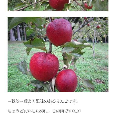
～秋映～程よく酸味のあるりんごです。
ちょうどおいしいのに、この雨です(>_<)