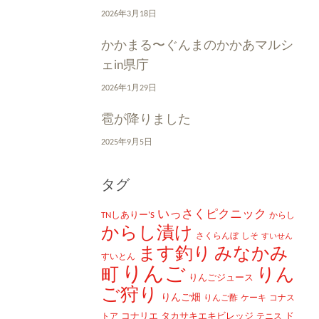
2026年3月18日
かかまる〜ぐんまのかかあマルシ
ェin県庁
2026年1月29日
雹が降りました
2025年9月5日
タグ
いっさくピクニック
TNしありー'S
からし
からし漬け
さくらんぼ
しそ
すいせん
ます釣り
みなかみ
すいとん
りんご
町
りん
りんごジュース
ご狩り
りんご畑
りんご酢
ケーキ
コナス
コナリエ
タカサキエキビレッジ
ド
トア
テニス