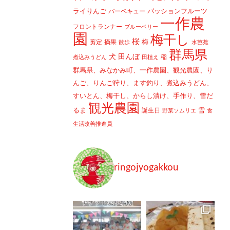
ライりんご
パッションフルーツ
バーベキュー
一作農
フロントランナー
ブルーベリー
園
梅干し
桜
梅
剪定
摘果
散歩
水芭蕉
群馬県
犬
田んぼ
稲
煮込みうどん
田植え
群馬県、みなかみ町、一作農園、観光農園、り
んご、りんご狩り、ます釣り、煮込みうどん、
すいとん、梅干し、からし漬け、手作り、雪だ
観光農園
るま
雪
誕生日
野菜ソムリエ
食
生活改善推進員
ringojyogakkou