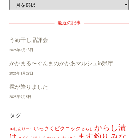
最近の記事
うめ干し品評会
2026年3月18日
かかまる〜ぐんまのかかあマルシェin県庁
2026年1月29日
雹が降りました
2025年9月5日
タグ
からし漬
いっさくピクニック
TNしありー'S
からし
け
ます釣り
みな