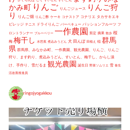
さくらんぼ
しそ
すいとん
すいせん
りんご
かみ町
りんご狩
りんごジュース
り
りんご畑
コナリエ
タカサキエキ
りんご酢
ケーキ
コナストア
ビレッジ
ドライりんご
パッションフルーツ
テニス
バーベキュー
フ
一作農園
桜
ロントランナー
剪定
摘果
ブルーベリー
散歩
梅干し
群馬
犬
田んぼ
梅
稲
水芭蕉
煮込みうどん
田植え
県
群馬県、みなかみ町、一作農園、観光農園、りんご、りんご
狩り、ます釣り、煮込みうどん、すいとん、梅干し、からし漬
観光農園
け、手作り、雪だるま
雪
誕生日
野菜ソムリエ
食生
活改善推進員
ringojyogakkou