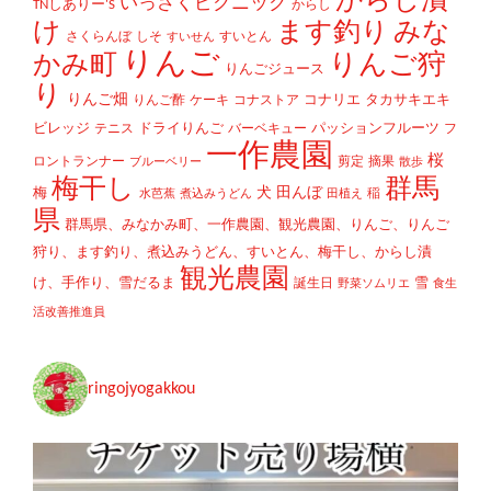
からし漬
いっさくピクニック
TNしありー'S
からし
け
ます釣り
みな
さくらんぼ
しそ
すいとん
すいせん
りんご
かみ町
りんご狩
りんごジュース
り
りんご畑
コナリエ
タカサキエキ
りんご酢
ケーキ
コナストア
ビレッジ
ドライりんご
パッションフルーツ
テニス
バーベキュー
フ
一作農園
桜
ロントランナー
剪定
摘果
ブルーベリー
散歩
梅干し
群馬
犬
田んぼ
梅
稲
水芭蕉
煮込みうどん
田植え
県
群馬県、みなかみ町、一作農園、観光農園、りんご、りんご
狩り、ます釣り、煮込みうどん、すいとん、梅干し、からし漬
観光農園
け、手作り、雪だるま
雪
誕生日
野菜ソムリエ
食生
活改善推進員
ringojyogakkou