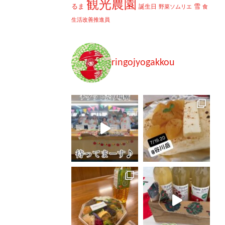
観光農園
るま
雪
誕生日
野菜ソムリエ
食
生活改善推進員
ringojyogakkou