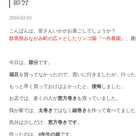
節分
2010-02-03
こんばんは。皆さんいかがお過ごしでしょうか？
群馬県みなかみ町の広々としたリンゴ園『一作農園』
、農
今日は、
節分
です。
福豆
を買ってなかったので、買いに行きましたが、行った
もっと早く買っておけばよかったと、
後悔
しました。
お店では、多くの人が
恵方巻き
を買っていました。
我が家では、
太巻き
ではなく
細巻き
を作って食べてました
気分は少しだけ、
恵方巻きです
。
作ったのは、
4年生の娘
です。