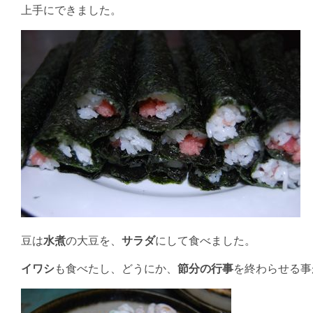
上手にできました。
豆は
水煮
の大豆を、
サラダ
にして食べました。
イワシ
も食べたし、どうにか、
節分の行事
を終わらせる事