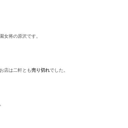
園女将の原沢です。
お店は二軒とも
売り切れ
でした。
。