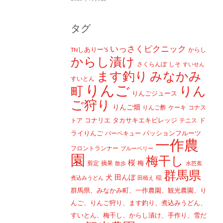
タグ
いっさくピクニック
TNしありー'S
からし
からし漬け
さくらんぼ
しそ
すいせん
ます釣り
みなかみ
すいとん
りんご
町
りん
りんごジュース
ご狩り
りんご畑
りんご酢
ケーキ
コナス
コナリエ
タカサキエキビレッジ
ド
トア
テニス
ライりんご
パッションフルーツ
バーベキュー
一作農
フロントランナー
ブルーベリー
園
梅干し
桜
梅
剪定
摘果
散歩
水芭蕉
群馬県
犬
田んぼ
稲
煮込みうどん
田植え
群馬県、みなかみ町、一作農園、観光農園、り
んご、りんご狩り、ます釣り、煮込みうどん、
すいとん、梅干し、からし漬け、手作り、雪だ