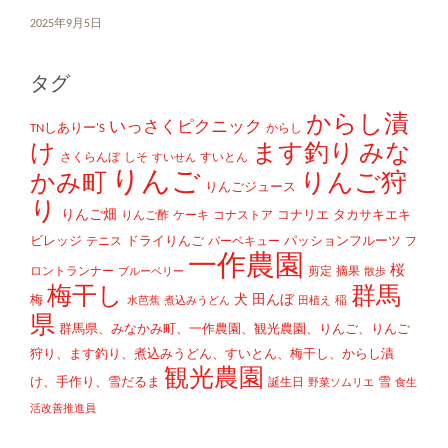
2025年9月5日
タグ
からし漬
いっさくピクニック
TNしありー'S
からし
け
ます釣り
みな
さくらんぼ
しそ
すいとん
すいせん
りんご
かみ町
りんご狩
りんごジュース
り
りんご畑
コナリエ
タカサキエキ
りんご酢
ケーキ
コナストア
ビレッジ
ドライりんご
パッションフルーツ
テニス
バーベキュー
フ
一作農園
桜
ロントランナー
剪定
摘果
ブルーベリー
散歩
梅干し
群馬
犬
田んぼ
梅
稲
水芭蕉
煮込みうどん
田植え
県
群馬県、みなかみ町、一作農園、観光農園、りんご、りんご
狩り、ます釣り、煮込みうどん、すいとん、梅干し、からし漬
観光農園
け、手作り、雪だるま
雪
誕生日
野菜ソムリエ
食生
活改善推進員