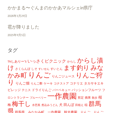
かかまる〜ぐんまのかかあマルシェin県庁
2026年1月29日
雹が降りました
2025年9月5日
タグ
からし漬
いっさくピクニック
TNしありー'S
からし
け
ます釣り
みな
さくらんぼ
しそ
すいとん
すいせん
りんご
かみ町
りんご狩
りんごジュース
り
りんご畑
コナリエ
タカサキエキ
りんご酢
ケーキ
コナストア
ビレッジ
ドライりんご
パッションフルーツ
テニス
バーベキュー
フ
一作農園
桜
ロントランナー
剪定
摘果
ブルーベリー
散歩
梅干し
群馬
犬
田んぼ
梅
稲
水芭蕉
煮込みうどん
田植え
県
群馬県、みなかみ町、一作農園、観光農園、りんご、りんご