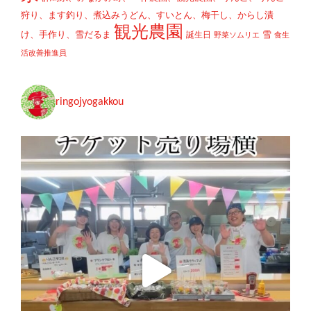
狩り、ます釣り、煮込みうどん、すいとん、梅干し、からし漬
観光農園
け、手作り、雪だるま
雪
誕生日
野菜ソムリエ
食生
活改善推進員
ringojyogakkou