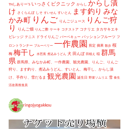
からし漬
いっさくピクニック
TNしありー'S
からし
け
ます釣り
みな
さくらんぼ
しそ
すいとん
すいせん
りんご
かみ町
りんご狩
りんごジュース
り
りんご畑
コナリエ
タカサキエキ
りんご酢
ケーキ
コナストア
ビレッジ
ドライりんご
パッションフルーツ
テニス
バーベキュー
フ
一作農園
桜
ロントランナー
剪定
摘果
ブルーベリー
散歩
梅干し
群馬
犬
田んぼ
梅
稲
水芭蕉
煮込みうどん
田植え
県
群馬県、みなかみ町、一作農園、観光農園、りんご、りんご
狩り、ます釣り、煮込みうどん、すいとん、梅干し、からし漬
観光農園
け、手作り、雪だるま
雪
誕生日
野菜ソムリエ
食生
活改善推進員
ringojyogakkou