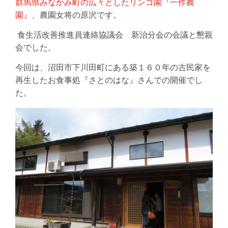
群馬県みなかみ町の広々としたリンゴ園『一作農
園』
、農園女将の原沢です。
食生活改善推進員連絡協議会 新治分会の会議と懇親
会でした。
今回は、沼田市下川田町にある築１６０年の古民家を
再生したお食事処『さとのはな』さんでの開催でし
た。