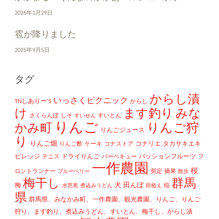
2026年1月29日
雹が降りました
2025年9月5日
タグ
からし漬
いっさくピクニック
TNしありー'S
からし
け
ます釣り
みな
さくらんぼ
しそ
すいとん
すいせん
りんご
かみ町
りんご狩
りんごジュース
り
りんご畑
コナリエ
タカサキエキ
りんご酢
ケーキ
コナストア
ビレッジ
ドライりんご
パッションフルーツ
テニス
バーベキュー
フ
一作農園
桜
ロントランナー
剪定
摘果
ブルーベリー
散歩
梅干し
群馬
犬
田んぼ
梅
稲
水芭蕉
煮込みうどん
田植え
県
群馬県、みなかみ町、一作農園、観光農園、りんご、りんご
狩り、ます釣り、煮込みうどん、すいとん、梅干し、からし漬