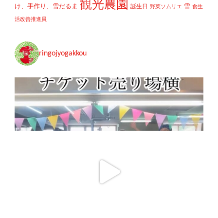
観光農園
け、手作り、雪だるま
雪
誕生日
野菜ソムリエ
食生
活改善推進員
ringojyogakkou