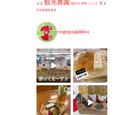
観光農園
るま
雪
誕生日
野菜ソムリエ
食
生活改善推進員
ringojyogakkou