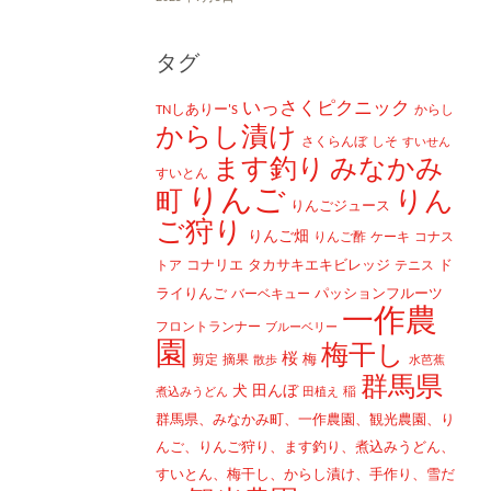
タグ
いっさくピクニック
TNしありー'S
からし
からし漬け
さくらんぼ
しそ
すいせん
ます釣り
みなかみ
すいとん
りんご
町
りん
りんごジュース
ご狩り
りんご畑
りんご酢
ケーキ
コナス
コナリエ
タカサキエキビレッジ
ド
トア
テニス
ライりんご
パッションフルーツ
バーベキュー
一作農
フロントランナー
ブルーベリー
園
梅干し
桜
梅
剪定
摘果
散歩
水芭蕉
群馬県
犬
田んぼ
稲
煮込みうどん
田植え
群馬県、みなかみ町、一作農園、観光農園、り
んご、りんご狩り、ます釣り、煮込みうどん、
すいとん、梅干し、からし漬け、手作り、雪だ