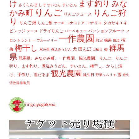
け
ます釣り
みな
さくらんぼ
しそ
すいとん
すいせん
りんご
かみ町
りんご狩
りんごジュース
り
りんご畑
コナリエ
タカサキエキ
りんご酢
ケーキ
コナストア
ビレッジ
ドライりんご
パッションフルーツ
テニス
バーベキュー
フ
一作農園
桜
ロントランナー
剪定
摘果
ブルーベリー
散歩
梅干し
群馬
犬
田んぼ
梅
稲
水芭蕉
煮込みうどん
田植え
県
群馬県、みなかみ町、一作農園、観光農園、りんご、りんご
狩り、ます釣り、煮込みうどん、すいとん、梅干し、からし漬
観光農園
け、手作り、雪だるま
雪
誕生日
野菜ソムリエ
食生
活改善推進員
ringojyogakkou