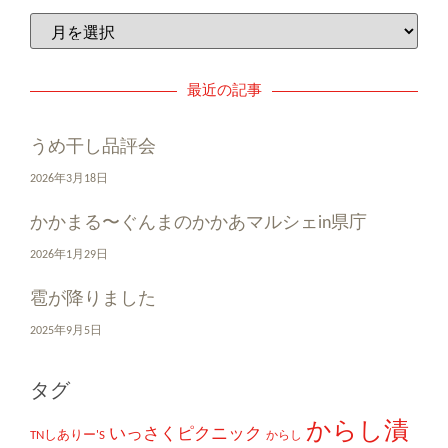
最近の記事
うめ干し品評会
2026年3月18日
かかまる〜ぐんまのかかあマルシェin県庁
2026年1月29日
雹が降りました
2025年9月5日
タグ
からし漬
いっさくピクニック
TNしありー'S
からし