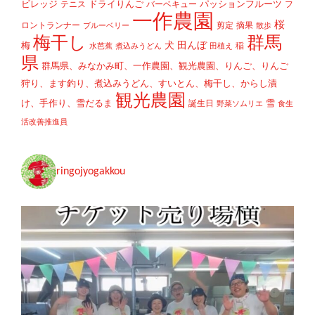
ビレッジ
ドライりんご
パッションフルーツ
テニス
バーベキュー
フ
一作農園
桜
ロントランナー
剪定
摘果
ブルーベリー
散歩
梅干し
群馬
犬
田んぼ
梅
稲
水芭蕉
煮込みうどん
田植え
県
群馬県、みなかみ町、一作農園、観光農園、りんご、りんご
狩り、ます釣り、煮込みうどん、すいとん、梅干し、からし漬
観光農園
け、手作り、雪だるま
雪
誕生日
野菜ソムリエ
食生
活改善推進員
ringojyogakkou