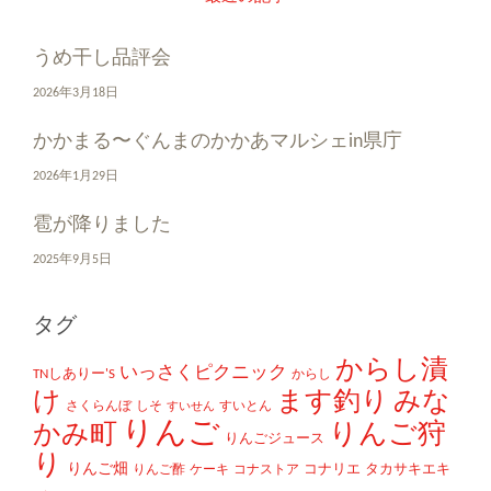
うめ干し品評会
2026年3月18日
かかまる〜ぐんまのかかあマルシェin県庁
2026年1月29日
雹が降りました
2025年9月5日
タグ
からし漬
いっさくピクニック
TNしありー'S
からし
け
ます釣り
みな
さくらんぼ
しそ
すいとん
すいせん
りんご
かみ町
りんご狩
りんごジュース
り
りんご畑
コナリエ
タカサキエキ
りんご酢
ケーキ
コナストア